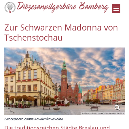
Zum Inhalt springen
Zur Schwarzen Madonna von
Tschenstochau
© iStockphoto.com©KavalenkavaVolha
iStockphoto.com©KavalenkavaVolha
Die traditionsreichen Städte Breslau und