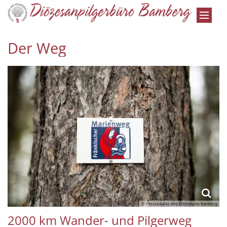
Zum Inhalt springen
Der Weg
© Pressestelle des Erzbistums Bamberg
2000 km Wander- und Pilgerweg