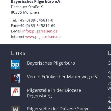
Bayerisches Pilgerbüro e.V.
Dachauer Straße. 9
80335 München
Tel. +49 (0) 89-545811-0
Fax:+49 (0) 89-545811-69
E-Mail
info@pilgerreisen.de
Internet
www.pilgerreisen.de
Links
U
Bayerisches Pilgerbüro
G
Pi
Verein Fränkischer Marienweg e.V.
P
S
W
Pilgerstelle in der Diözese
Regensburg
L
d
d
Pilgerstelle der Diözese Speyer